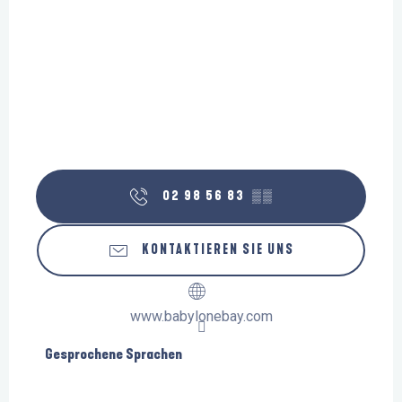
02 98 56 83
▒▒
KONTAKTIEREN SIE UNS
www.babylonebay.com
Gesprochene Sprachen
Gesprochene Sprachen