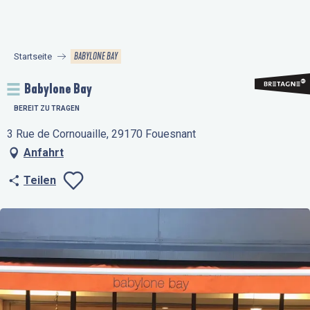
Aller
au
contenu
BABYLONE BAY
Startseite
principal
Babylone Bay
BEREIT ZU TRAGEN
3 Rue de Cornouaille, 29170 Fouesnant
Anfahrt
Teilen
Ajouter aux favo