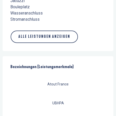
Jacuzzi
Bouleplatz
Wasseranschluss
Stromanschluss
ALLE LEISTUNGEN ANZEIGEN
Leistungensmöglichkeiten
Bezeichnungen (Leistungsmerkmale)
Bezeichnungen (Leistungsmerkmale)
Atout France
UBHPA