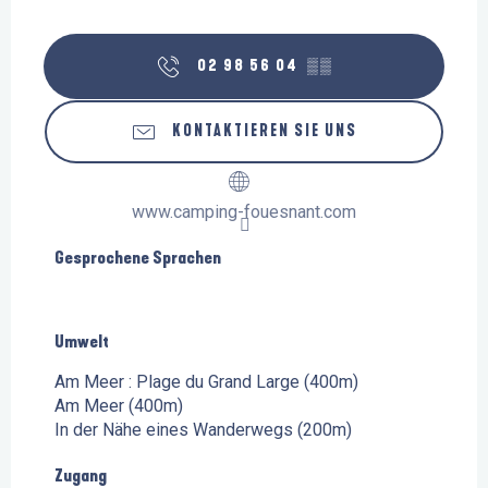
02 98 56 04
▒▒
KONTAKTIEREN SIE UNS
www.camping-fouesnant.com
Gesprochene Sprachen
Gesprochene Sprachen
Umwelt
Umwelt
Am Meer :
Plage du Grand Large
(400m)
Am Meer
(400m)
In der Nähe eines Wanderwegs
(200m)
Zugang
Zugang