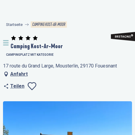
Aller
au
contenu
CAMPING KOST-AR-MOOR
Startseite
principal
Camping Kost-Ar-Moor
CAMPINGPLATZ MIT KATEGORIE
17 route du Grand Large, Mousterlin, 29170 Fouesnant
Anfahrt
Teilen
Ajouter aux favo