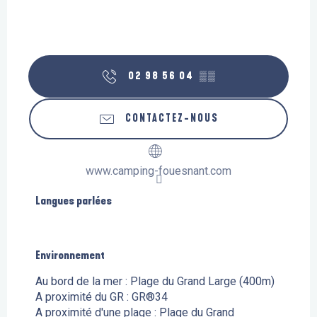
02 98 56 04
▒▒
CONTACTEZ-NOUS
www.camping-fouesnant.com
Langues parlées
Langues parlées
Environnement
Environnement
Au bord de la mer :
Plage du Grand Large
(400m)
A proximité du GR :
GR®34
A proximité d'une plage :
Plage du Grand