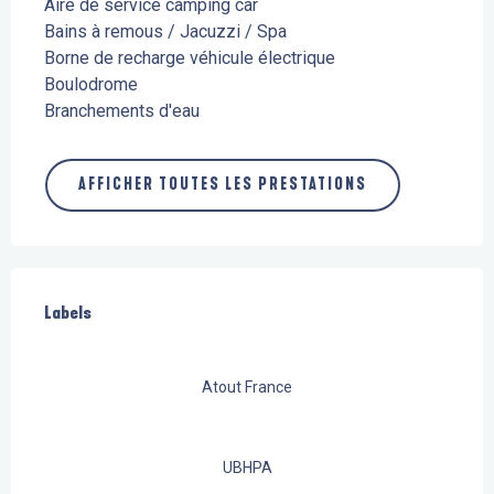
Aire de service camping car
Bains à remous / Jacuzzi / Spa
Borne de recharge véhicule électrique
Boulodrome
Branchements d'eau
AFFICHER TOUTES LES PRESTATIONS
Offres de prestations
Labels
Labels
Atout France
UBHPA