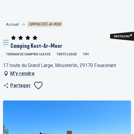
Aller
au
contenu
CAMPING KOST-AR-MOOR
Accueil
principal
Camping Kost-Ar-Moor
TERRAIN DE CAMPING CLASSÉ
TENTE LODGE
TIPI
17 route du Grand Large, Mousterlin, 29170 Fouesnant
M'y rendre
Partager
Ajouter aux fav