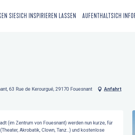
EN SIE
SICH INSPIRIEREN LASSEN
AUFENTHALT
SICH INF
snant, 63 Rue de Kerourgué, 29170 Fouesnant
Anfahrt
dt (im Zentrum von Fouesnant) werden nun kurze, für 
heater, Akrobatik, Clown, Tanz...) und kostenlose 