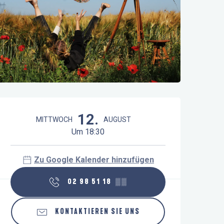
Öffnungszeiten & Kontaktdaten
12.
MITTWOCH
AUGUST
Um 18:30
Zu Google Kalender hinzufügen
02 98 51 18
▒▒
KONTAKTIEREN SIE UNS