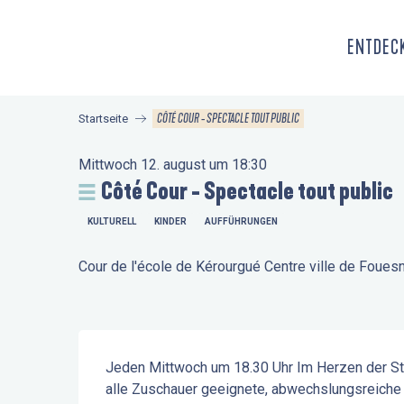
Aller
au
ENTDECK
contenu
principal
CÔTÉ COUR - SPECTACLE TOUT PUBLIC
Startseite
Mittwoch 12. august um 18:30
Côté Cour - Spectacle tout public
KULTURELL
KINDER
AUFFÜHRUNGEN
Cour de l'école de Kérourgué Centre ville de Foue
Beschreibung
Jeden Mittwoch um 18.30 Uhr Im Herzen der Sta
alle Zuschauer geeignete, abwechslungsreiche (T