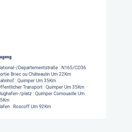
ugang
ugang
ational-/Departementstraße : N165/CD36
ortie Briec ou Châteaulin Um 22Km
ahnhof : Quimper Um 35Km
ffentlicher Transport : Quimper Um 35Km
lughafen-/platz : Quimper Cornouaille Um
45Km
afen : Roscoff Um 92Km