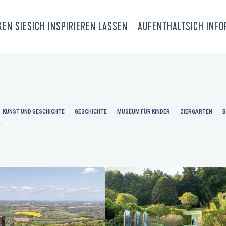
EN SIE
SICH INSPIRIEREN LASSEN
AUFENTHALT
SICH INF
KUNST UND GESCHICHTE
GESCHICHTE
MUSEUM FÜR KINDER
ZIERGARTEN
B
.