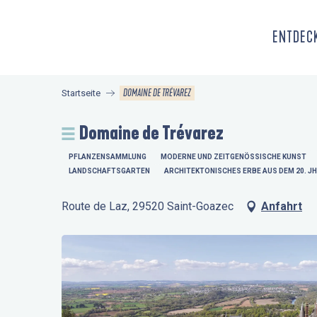
Aller
au
ENTDECK
contenu
principal
DOMAINE DE TRÉVAREZ
Startseite
Domaine de Trévarez
PFLANZENSAMMLUNG
MODERNE UND ZEITGENÖSSISCHE KUNST
LANDSCHAFTSGARTEN
ARCHITEKTONISCHES ERBE AUS DEM 20. JH
Route de Laz, 29520 Saint-Goazec
Anfahrt