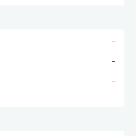
—
—
—