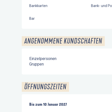
Bankkarten
Bank- und Po
Bar
ANGENOMMENE KUNDSCHAFTEN
Einzelpersonen
Gruppen
ÖFFNUNGSZEITEN
vom
Bis zum
1 Mai 2026
10 Januar 2027
bis zum
10 Januar 2027