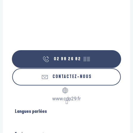
02 98 26 82
▒▒
CONTACTEZ-NOUS
www.cdp29.fr
Langues parlées
Langues parlées