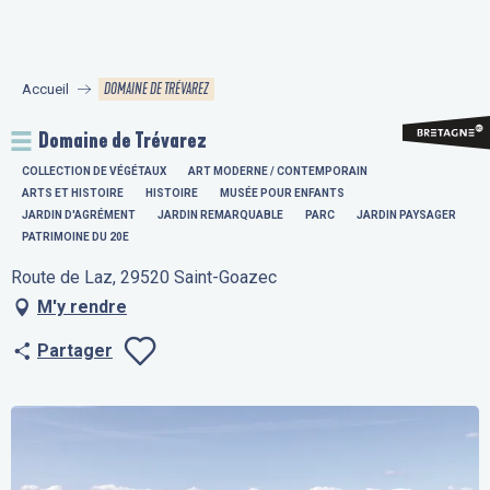
Aller
au
contenu
DOMAINE DE TRÉVAREZ
Accueil
principal
Domaine de Trévarez
COLLECTION DE VÉGÉTAUX
ART MODERNE / CONTEMPORAIN
ARTS ET HISTOIRE
HISTOIRE
MUSÉE POUR ENFANTS
JARDIN D'AGRÉMENT
JARDIN REMARQUABLE
PARC
JARDIN PAYSAGER
PATRIMOINE DU 20E
Route de Laz, 29520 Saint-Goazec
M'y rendre
Partager
Ajouter aux fav