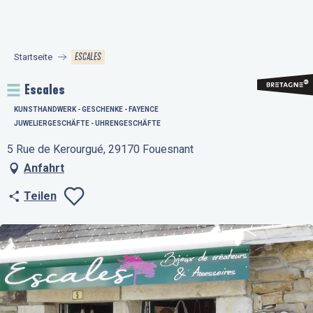
Aller
au
contenu
ESCALES
Startseite
principal
Escales
KUNSTHANDWERK - GESCHENKE - FAYENCE
JUWELIERGESCHÄFTE - UHRENGESCHÄFTE
5 Rue de Kerourgué, 29170 Fouesnant
Anfahrt
Teilen
Ajouter aux favo