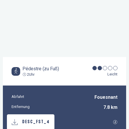
Pédestre (zu Fuß)
Leicht
2Uhr
Abfahrt
Fouesnant
Praktische Informationen
Entfernung
7.8 km
Dokumentation
Mit GP
DESC_FST_4