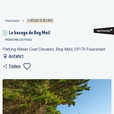
Aller
au
contenu
LE BOCAGE DE BEG MEIL
Startseite
principal
Le bocage de Beg Meil
PÉDESTRE (ZU FUSS)
Parking Maner Coat Clevarec, Beg-Meil, 29170 Fouesnant
Anfahrt
Teilen
Ajouter aux favo