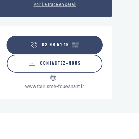
Voir Le tracé en détail
Ouverture et coordonnées
02 98 51 18
▒▒
CONTACTEZ-NOUS
www.tourisme-fouesnant.fr