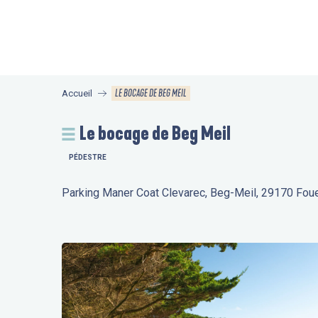
Aller
au
contenu
principal
LE BOCAGE DE BEG MEIL
Accueil
Le bocage de Beg Meil
PÉDESTRE
Parking Maner Coat Clevarec, Beg-Meil, 29170 Fou