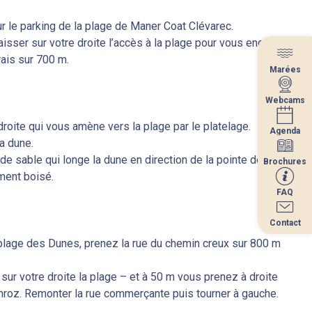
ur le parking de la plage de Maner Coat Clévarec.
laisser sur votre droite l’accès à la plage pour vous engager
rais sur 700 m.
Marées
Marées
Webcams
Webcams
roite qui vous amène vers la plage par le platelage.
Agenda
Agenda
a dune.
de sable qui longe la dune en direction de la pointe de Beg-
Brochures
Brochures
ment boisé.
FAQ
FAQ
Contact
Contact
a plage des Dunes, prenez la rue du chemin creux sur 800 m
sur votre droite la plage – et à 50 m vous prenez à droite
nroz. Remonter la rue commerçante puis tourner à gauche.