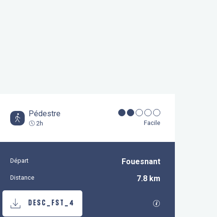
Pédestre
Facile
2h
Départ
Fouesnant
Informations pratiques
Distance
7.8 km
Documentation
SECTIONS.TOURI
DESC_FST_4