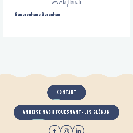
www.la-flore.fr
Gesprochene Sprachen
Gesprochene Sprachen
KONTAKT
ANREISE NACH FOUESNANT-LES GLÉNAN