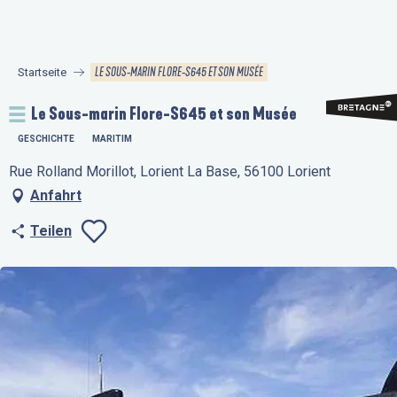
Aller
au
contenu
LE SOUS-MARIN FLORE-S645 ET SON MUSÉE
Startseite
principal
Le Sous-marin Flore-S645 et son Musée
GESCHICHTE
MARITIM
Rue Rolland Morillot, Lorient La Base, 56100 Lorient
Anfahrt
Teilen
Ajouter aux favo