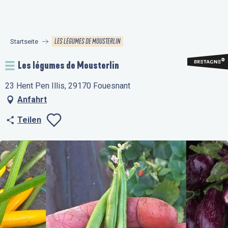
Aller
au
contenu
LES LÉGUMES DE MOUSTERLIN
Startseite
principal
Les légumes de Mousterlin
23 Hent Pen Illis, 29170 Fouesnant
Anfahrt
Teilen
Ajouter aux favo