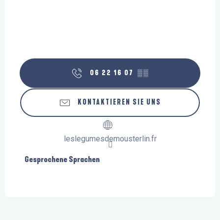
06 22 16 07
▒▒
KONTAKTIEREN SIE UNS
leslegumesdemousterlin.fr
Gesprochene Sprachen
Gesprochene Sprachen