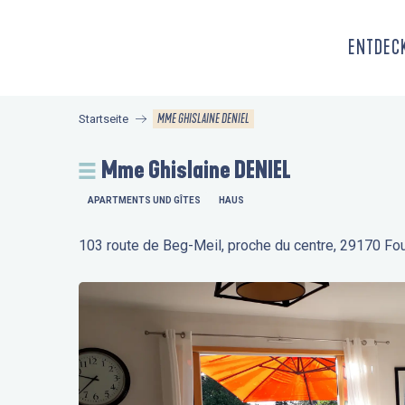
Aller
au
ENTDECK
contenu
principal
MME GHISLAINE DENIEL
Startseite
Mme Ghislaine DENIEL
APARTMENTS UND GÎTES
HAUS
103 route de Beg-Meil, proche du centre, 29170 Fo