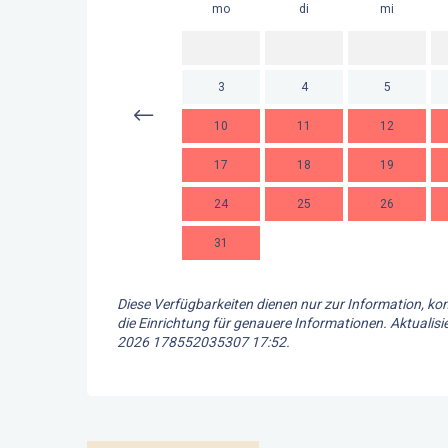
mo
di
mi
3
4
5
10
11
12
17
18
19
24
25
26
31
Diese Verfügbarkeiten dienen nur zur Information, kon
die Einrichtung für genauere Informationen.
Aktualisie
2026 178552035307 17:52.