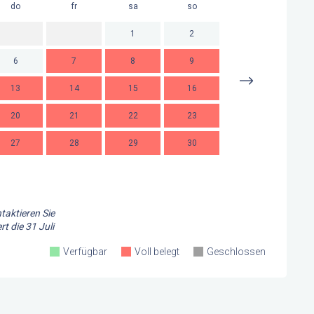
do
fr
sa
so
mo
d
1
2
6
7
8
9
7
13
14
15
16
14
1
20
21
22
23
21
2
27
28
29
30
28
2
taktieren Sie
rt die
31 Juli
Verfügbar
Voll belegt
Geschlossen