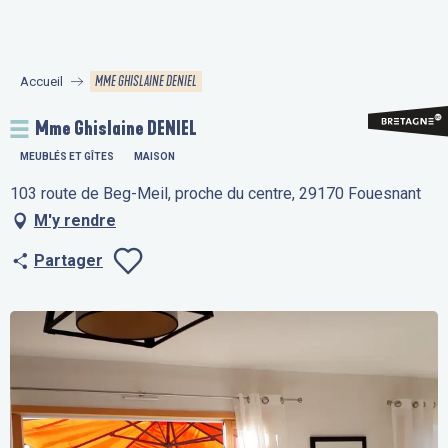
Aller
au
contenu
MME GHISLAINE DENIEL
Accueil
principal
Mme Ghislaine DENIEL
MEUBLÉS ET GÎTES
MAISON
103 route de Beg-Meil, proche du centre, 29170 Fouesnant
M'y rendre
Partager
Ajouter aux fav