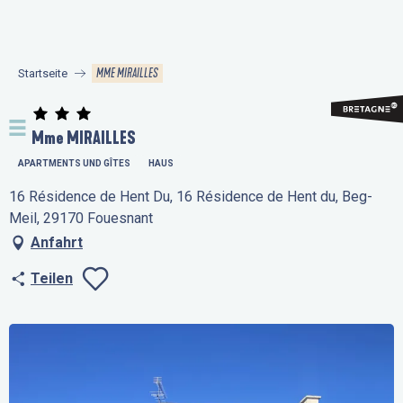
Aller
au
contenu
MME MIRAILLES
Startseite
principal
Mme MIRAILLES
APARTMENTS UND GÎTES
HAUS
16 Résidence de Hent Du, 16 Résidence de Hent du, Beg-
Meil, 29170 Fouesnant
Anfahrt
Teilen
Ajouter aux favo