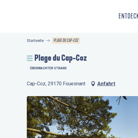
Aller
au
ENTDECK
contenu
principal
PLAGE DU CAP-COZ
Startseite
Plage du Cap-Coz
ÜBERWACHTER STRAND
Cap-Coz, 29170 Fouesnant
Anfahrt