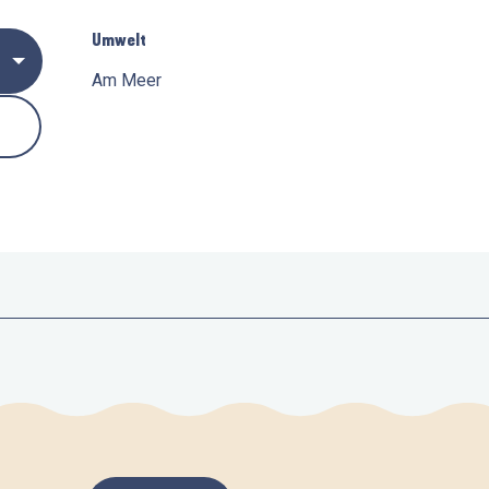
Umwelt
Umwelt
Am Meer