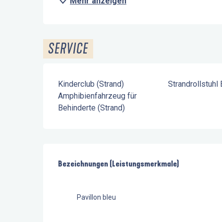
Mehr anzeigen
SERVICE
Kinderclub (Strand)
Strandrollstuhl
Amphibienfahrzeug für
Behinderte (Strand)
Leistungensmöglichkeiten
Bezeichnungen (Leistungsmerkmale)
Bezeichnungen (Leistungsmerkmale)
Pavillon bleu