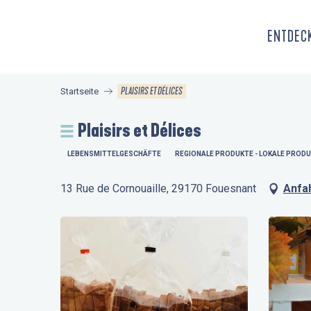
Aller
au
ENTDECK
contenu
principal
PLAISIRS ET DÉLICES
Startseite
Plaisirs et Délices
LEBENSMITTELGESCHÄFTE
REGIONALE PRODUKTE - LOKALE PRODUK
13 Rue de Cornouaille, 29170 Fouesnant
Anfa