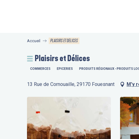
Aller
au
contenu
principal
PLAISIRS ET DÉLICES
Accueil
Plaisirs et Délices
COMMERCES
EPICERIES
PRODUITS RÉGIONAUX - PRODUITS LOC
13 Rue de Cornouaille, 29170 Fouesnant
M'y 