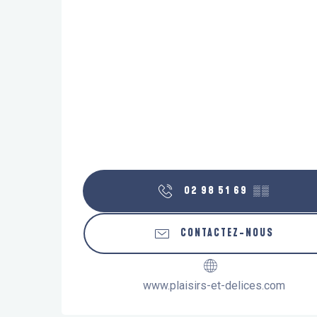
02 98 51 69
▒▒
CONTACTEZ-NOUS
www.plaisirs-et-delices.com