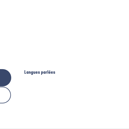
Langues parlées
Langues parlées