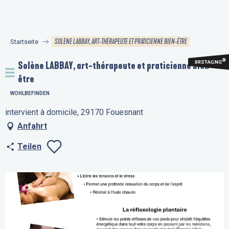
Aller
au
contenu
SOLÈNE LABBAY, ART-THÉRAPEUTE ET PRATICIENNE BIEN-ÊTRE
Startseite
principal
Solène LABBAY, art-thérapeute et praticienne bien-
être
WOHLBEFINDEN
intervient à domicile, 29170 Fouesnant
Anfahrt
Teilen
Ajouter aux favo