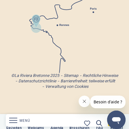
©La Riviera Bretonne 2025
Sitemap
Rechtliche Hinweise
Datenschutzrichtlinie
Barrierefreiheit: teilweise erfüllt
Verwaltung von Cookies
MENÜ
n
Webcams
Gezeiten
Webcams
Agenda
Broschüren
Agenda
Broschüren
FAQ
Kontakt
FAQ
Kontakt