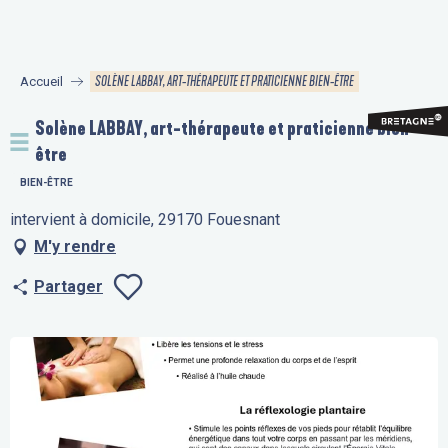
Aller
au
contenu
SOLÈNE LABBAY, ART-THÉRAPEUTE ET PRATICIENNE BIEN-ÊTRE
Accueil
principal
Solène LABBAY, art-thérapeute et praticienne bien-
être
BIEN-ÊTRE
intervient à domicile, 29170 Fouesnant
M'y rendre
Partager
Ajouter aux fav