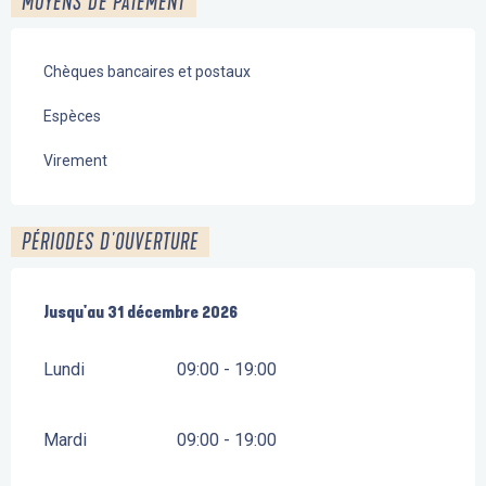
MOYENS DE PAIEMENT
Chèques bancaires et postaux
Espèces
Virement
PÉRIODES D'OUVERTURE
Du
Jusqu'au
12 mai 2026
31 décembre 2026
au
31 décembre 2026
Lundi
09:00 - 19:00
Mardi
09:00 - 19:00