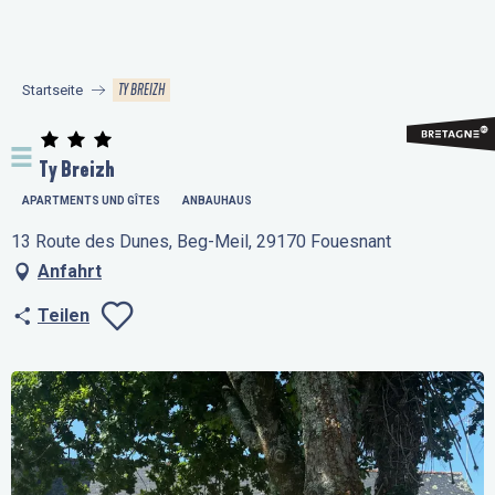
Aller
au
contenu
TY BREIZH
Startseite
principal
Ty Breizh
APARTMENTS UND GÎTES
ANBAUHAUS
13 Route des Dunes, Beg-Meil, 29170 Fouesnant
Anfahrt
Teilen
Ajouter aux favo