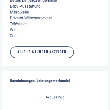
Betten bei Ankunft gemacht
Baby-Ausstattung
Mikrowelle
Privater Wäschetrockner
Télévision
Wifi
Grill
ALLE LEISTUNGEN ANZEIGEN
Leistungensmöglichkeiten
Bezeichnungen (Leistungsmerkmale)
Bezeichnungen (Leistungsmerkmale)
Accueil Vélo