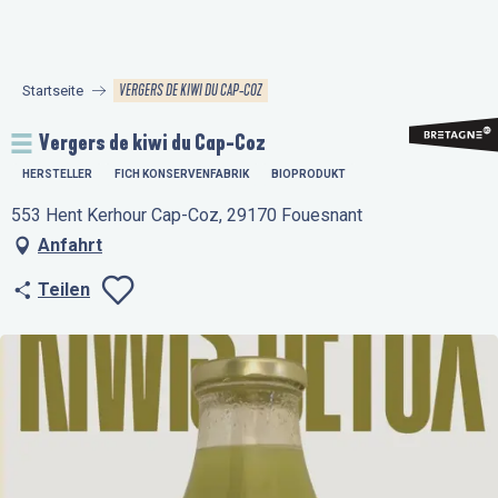
Aller
au
contenu
VERGERS DE KIWI DU CAP-COZ
Startseite
principal
Vergers de kiwi du Cap-Coz
HERSTELLER
FICH KONSERVENFABRIK
BIOPRODUKT
553 Hent Kerhour Cap-Coz, 29170 Fouesnant
Anfahrt
Teilen
Ajouter aux favo