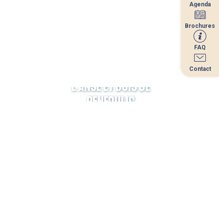
Agenda
Agenda
Brochures
Brochures
FAQ
FAQ
Contact
Contact
L’ANSE ET BOIS DE
PENFOULIC
RESTAURANTS
NAUTISME