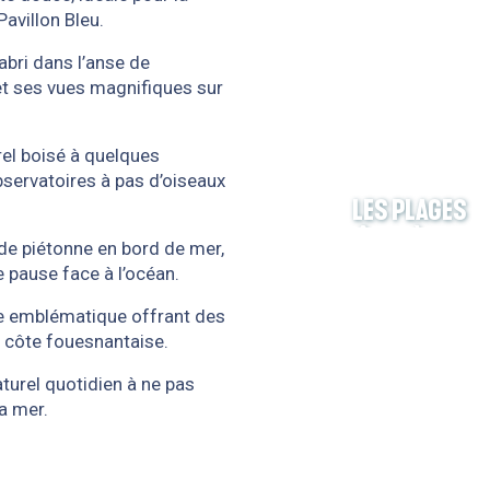
Pavillon Bleu.
’abri dans l’anse de
et ses vues magnifiques sur
rel boisé à quelques
bservatoires à pas d’oiseaux
LES PLAGES
PÊCHE À PIED
de piétonne en bord de mer,
e pause face à l’océan.
ée emblématique offrant des
a côte fouesnantaise.
aturel quotidien à ne pas
a mer.