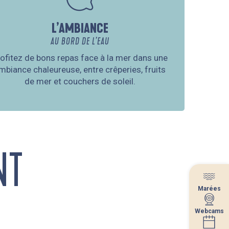
L’AMBIANCE
AU BORD DE L’EAU
ofitez de bons repas face à la mer dans une
mbiance chaleureuse, entre crêperies, fruits
de mer et couchers de soleil.
NT
Marées
Marées
Webcams
Webcams