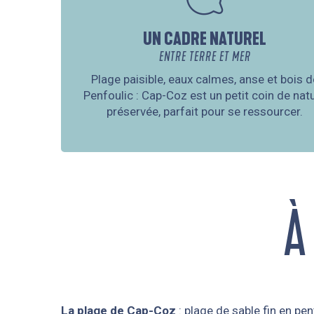
UN CADRE NATUREL
ENTRE TERRE ET MER
Plage paisible, eaux calmes, anse et bois d
Penfoulic : Cap-Coz est un petit coin de nat
préservée, parfait pour se ressourcer.
À
La plage de Cap-Coz
: plage de sable fin en pen