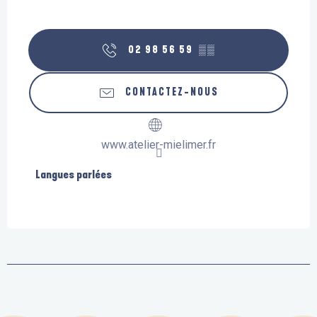
02 98 56 59
▒▒
CONTACTEZ-NOUS
www.atelier-mielimer.fr
Langues parlées
Langues parlées