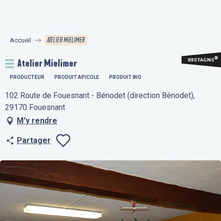
Aller
au
contenu
ATELIER MIELIMER
Accueil
principal
Atelier Mielimer
PRODUCTEUR
PRODUIT APICOLE
PRODUIT BIO
102 Route de Fouesnant - Bénodet (direction Bénodet),
29170 Fouesnant
M'y rendre
Partager
Ajouter aux fav