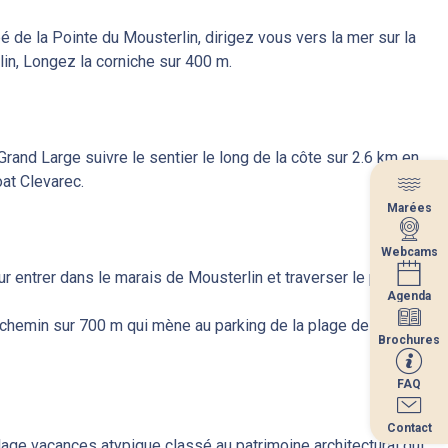
é de la Pointe du Mousterlin, dirigez vous vers la mer sur la
lin, Longez la corniche sur 400 m.
Grand Large suivre le sentier le long de la côte sur 2.6 km en
at Clevarec.
Marées
Marées
Webcams
Webcams
r entrer dans le marais de Mousterlin et traverser le ponton
Agenda
Agenda
 chemin sur 700 m qui mène au parking de la plage de Maner
Brochures
Brochures
FAQ
FAQ
Contact
Contact
lage vacances atypique classé au patrimoine architectural qui