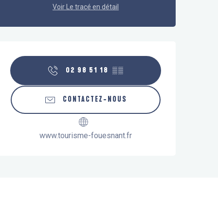
Voir Le tracé en détail
Ouverture et coordonnées
02 98 51 18
▒▒
CONTACTEZ-NOUS
www.tourisme-fouesnant.fr