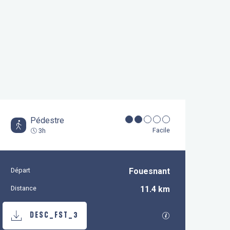
Pédestre
Facile
3h
Départ
Fouesnant
Informations pratiques
Distance
11.4 km
Documentation
SECTIONS.TOURI
DESC_FST_3