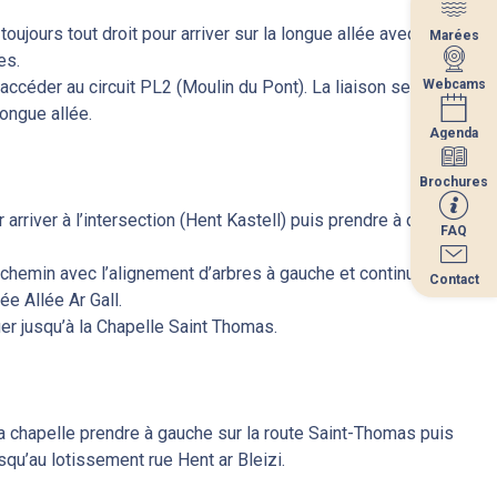
toujours tout droit pour arriver sur la longue allée avec la vue
Marées
Marées
es.
Webcams
Webcams
accéder au circuit PL2 (Moulin du Pont). La liaison se situe la
longue allée.
Agenda
Agenda
Brochures
Brochures
r arriver à l’intersection (Hent Kastell) puis prendre à droite
FAQ
FAQ
chemin avec l’alignement d’arbres à gauche et continuer tout
Contact
Contact
ée Allée Ar Gall.
er jusqu’à la Chapelle Saint Thomas.
la chapelle prendre à gauche sur la route Saint-Thomas puis
usqu’au lotissement rue Hent ar Bleizi.