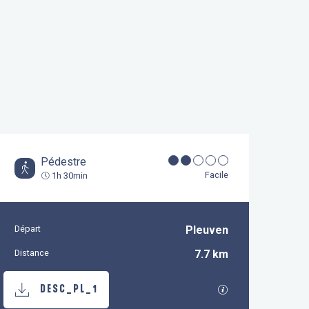
Pédestre
Facile
1h 30min
Départ
Pleuven
Informations pratiques
Distance
7.7 km
Documentation
SECTIONS.TOURI
DESC_PL_1