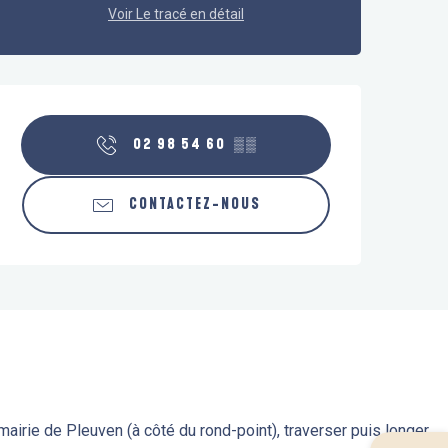
Voir Le tracé en détail
Ouverture et coordonnées
02 98 54 60
▒▒
CONTACTEZ-NOUS
mairie de Pleuven (à côté du rond-point), traverser puis longer