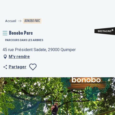
Aller
au
contenu
BONOBO PARC
Accueil
principal
Bonobo Parc
PARCOURS DANS LES ARBRES
45 rue Président Sadate, 29000 Quimper
M'y rendre
Partager
Ajouter aux fav