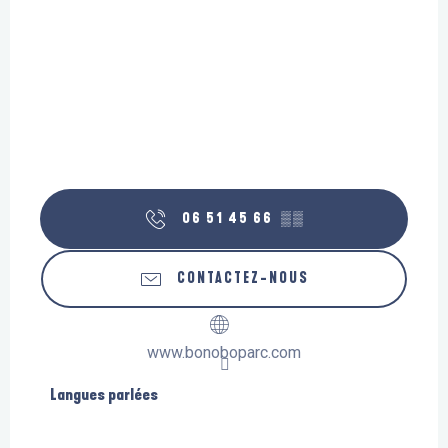
06 51 45 66
▒▒
CONTACTEZ-NOUS
www.bonoboparc.com
Langues parlées
Langues parlées