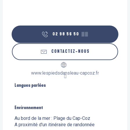
02 98 56 50
▒▒
CONTACTEZ-NOUS
www.lespiedsdansleau-capcoz.fr
Langues parlées
Langues parlées
Environnement
Environnement
Au bord de la mer :
Plage du Cap-Coz
A proximité d'un itinéraire de randonnée