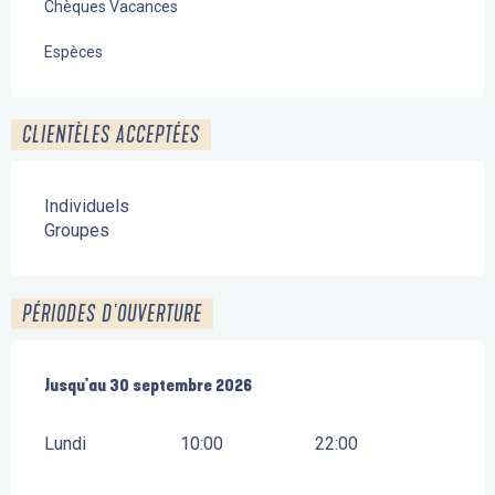
Chèques Vacances
Espèces
CLIENTÈLES ACCEPTÉES
Individuels
Groupes
PÉRIODES D'OUVERTURE
Du
Jusqu'au
1 avril 2026
30 septembre 2026
au
30 septembre 2026
Lundi
10:00
22:00