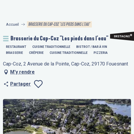
Aller
au
contenu
BRASSERIE DU CAP-COZ "LES PIEDS DANS L'EAU"
Accueil
principal
Brasserie du Cap-Coz "Les pieds dans l'eau"
RESTAURANT
CUISINE TRADITIONNELLE
BISTROT / BAR À VIN
BRASSERIE
CRÊPERIE
CUISINE TRADITIONNELLE
PIZZERIA
Cap-Coz, 2 Avenue de la Pointe, Cap-Coz, 29170 Fouesnant
M'y rendre
Partager
Ajouter aux fav