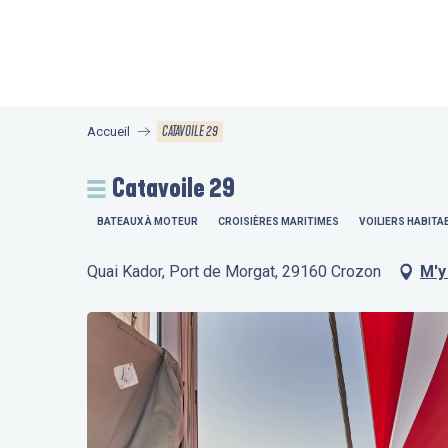
Aller
au
contenu
principal
CATAVOILE 29
Accueil
Catavoile 29
BATEAUX À MOTEUR
CROISIÈRES MARITIMES
VOILIERS HABITA
Quai Kador, Port de Morgat, 29160 Crozon
M'y