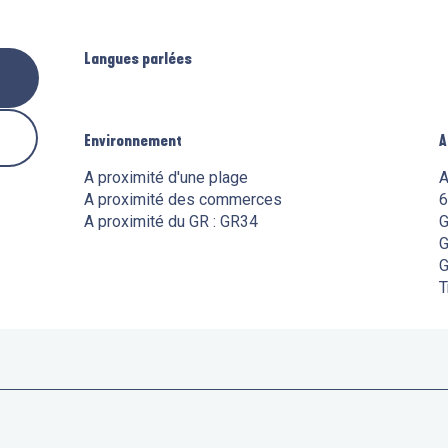
Langues parlées
Langues parlées
Environnement
Environnement
A
A
A proximité d'une plage
A
A proximité des commerces
A proximité du GR :
GR34
G
G
G
T