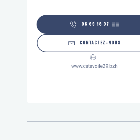
06 69 18 07
▒▒
CONTACTEZ-NOUS
www.catavoile29.bzh