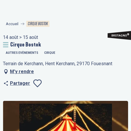
Aller
au
contenu
CIRQUE BOSTOK
Accueil
principal
14 août > 15 août
Cirque Bostok
AUTRES EVÈNEMENTS
CIRQUE
Terrain de Kerchann, Hent Kerchann, 29170 Fouesnant
M'y rendre
Partager
Ajouter aux fav