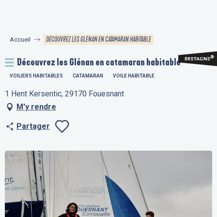
Aller
au
contenu
DÉCOUVREZ LES GLÉNAN EN CATAMARAN HABITABLE
Accueil
principal
Découvrez les Glénan en catamaran habitable
VOILIERS HABITABLES
CATAMARAN
VOILE HABITABLE
1 Hent Kersentic, 29170 Fouesnant
M'y rendre
Partager
Ajouter aux fav