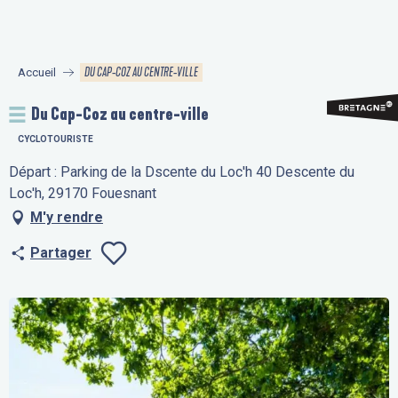
Aller
au
contenu
DU CAP-COZ AU CENTRE-VILLE
Accueil
principal
Du Cap-Coz au centre-ville
CYCLOTOURISTE
Départ : Parking de la Dscente du Loc'h 40 Descente du
Loc'h, 29170 Fouesnant
M'y rendre
Partager
Ajouter aux fav