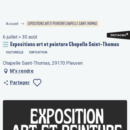
Aller
au
contenu
EXPOSITIONS ART ET PEINTURE CHAPELLE SAINT-THOMAS
Accueil
principal
6 juillet > 30 août
Expositions art et peinture Chapelle Saint-Thomas
CULTURELLE
EXPOSITION
Chapelle Saint-Thomas, 29170 Pleuven
M'y rendre
Partager
Ajouter aux fav