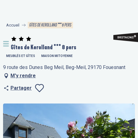
Aller
au
contenu
GÎTES DE KEROLLAND *** 8 PERS
Accueil
principal
Gîtes de Kerolland *** 8 pers
MEUBLÉS ET GÎTES
MAISON MITOYENNE
9 route des Dunes Beg Meil, Beg-Meil, 29170 Fouesnant
M'y rendre
Partager
Ajouter aux fav