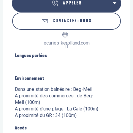
APPELER
CONTACTEZ-NOUS
ecuries-kerolland.com
Langues parlées
Langues parlées
Environnement
Environnement
Dans une station balnéaire :
Beg-Meil
A proximité des commerces :
de Beg-
Meil
(100m)
A proximité d'une plage :
La Cale
(100m)
A proximité du GR :
34
(100m)
Accès
Accès