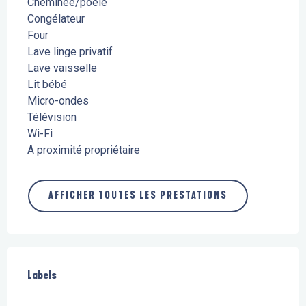
Cheminée/poêle
Congélateur
Four
Lave linge privatif
Lave vaisselle
Lit bébé
Micro-ondes
Télévision
Wi-Fi
A proximité propriétaire
AFFICHER TOUTES LES PRESTATIONS
Offres de prestations
Labels
Labels