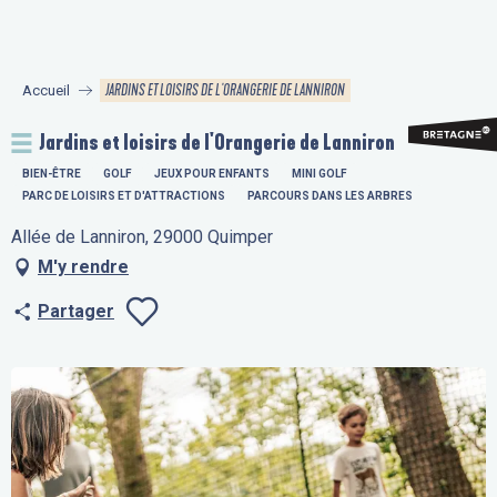
Aller
au
contenu
JARDINS ET LOISIRS DE L'ORANGERIE DE LANNIRON
Accueil
principal
Jardins et loisirs de l'Orangerie de Lanniron
BIEN-ÊTRE
GOLF
JEUX POUR ENFANTS
MINI GOLF
PARC DE LOISIRS ET D'ATTRACTIONS
PARCOURS DANS LES ARBRES
Allée de Lanniron, 29000 Quimper
M'y rendre
Partager
Ajouter aux fav