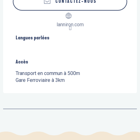
CONTACTEZ-NOUS
lanniron.com
Langues parlées
Langues parlées
Accès
Accès
Transport en commun à 500m
Gare Ferroviaire à 3km