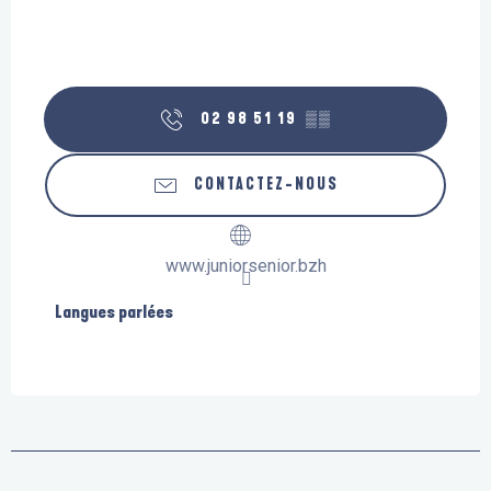
02 98 51 19
▒▒
CONTACTEZ-NOUS
www.juniorsenior.bzh
Langues parlées
Langues parlées