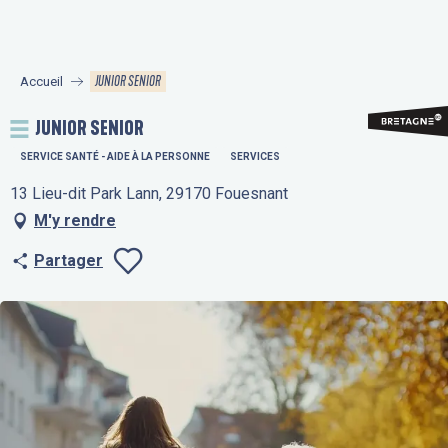
Aller
au
contenu
JUNIOR SENIOR
Accueil
principal
JUNIOR SENIOR
SERVICE SANTÉ - AIDE À LA PERSONNE
SERVICES
13 Lieu-dit Park Lann, 29170 Fouesnant
M'y rendre
Partager
Ajouter aux fav