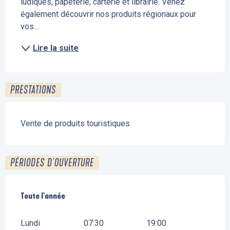
ludiques, papeterie, carterie et librairie. Venez 
également découvrir nos produits régionaux pour 
vos...
Lire la suite
PRESTATIONS
Vente de produits touristiques
PÉRIODES D'OUVERTURE
Toute l'année
Toute l'année
Lundi
07:30
19:00