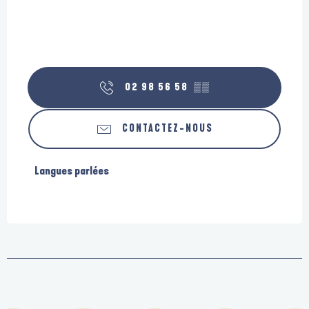
02 98 56 58
▒▒
CONTACTEZ-NOUS
Langues parlées
Langues parlées