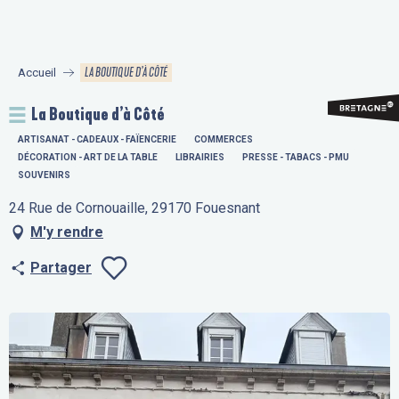
Aller
au
contenu
LA BOUTIQUE D’À CÔTÉ
Accueil
principal
La Boutique d’à Côté
ARTISANAT - CADEAUX - FAÏENCERIE
COMMERCES
DÉCORATION - ART DE LA TABLE
LIBRAIRIES
PRESSE - TABACS - PMU
SOUVENIRS
24 Rue de Cornouaille, 29170 Fouesnant
M'y rendre
Partager
Ajouter aux fav