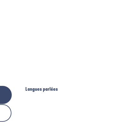
Langues parlées
Langues parlées