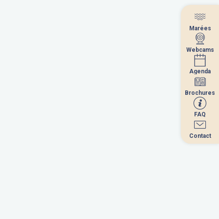
Marées
Marées
Webcams
Webcams
Agenda
Agenda
Brochures
Brochures
FAQ
FAQ
Contact
Contact