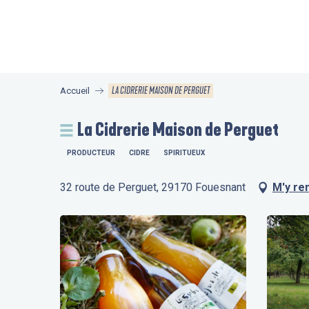
Aller
au
contenu
principal
LA CIDRERIE MAISON DE PERGUET
Accueil
La Cidrerie Maison de Perguet
PRODUCTEUR
CIDRE
SPIRITUEUX
32 route de Perguet, 29170 Fouesnant
M'y re