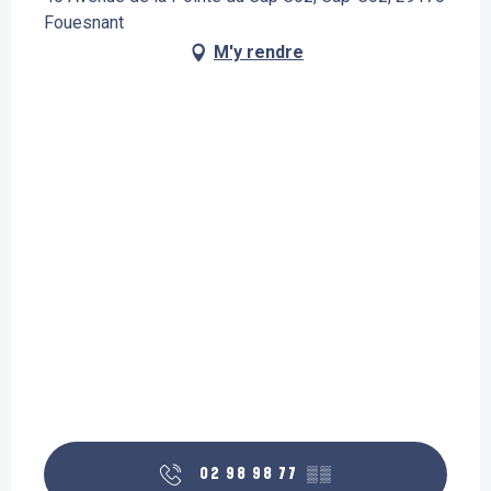
Fouesnant
M'y rendre
02 98 98 77
▒▒