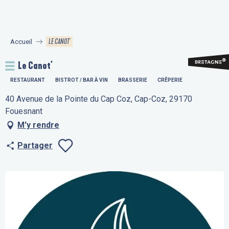
Aller
au
contenu
LE CANOT'
Accueil
principal
Le Canot'
RESTAURANT
BISTROT / BAR À VIN
BRASSERIE
CRÊPERIE
40 Avenue de la Pointe du Cap Coz, Cap-Coz, 29170
Fouesnant
M'y rendre
Partager
Ajouter aux fav