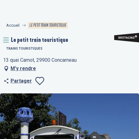
Aller
au
contenu
LE PETIT TRAIN TOURISTIQUE
Accueil
principal
Le petit train touristique
TRAINS TOURISTIQUES
13 quai Carnot, 29900 Concarneau
M'y rendre
Partager
Ajouter aux fav