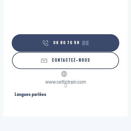
06 80 70 58
▒▒
CONTACTEZ-NOUS
www.celtictrain.com
Langues parlées
Langues parlées