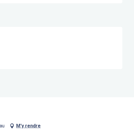
eau
M'y rendre