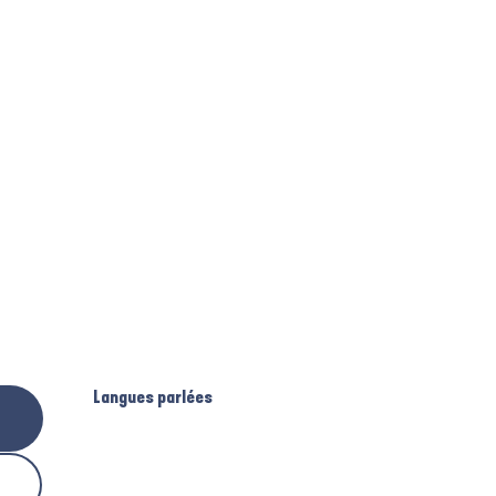
Langues parlées
Langues parlées