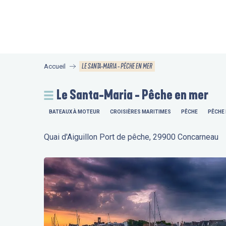
Aller
au
contenu
principal
LE SANTA-MARIA - PÊCHE EN MER
Accueil
Le Santa-Maria - Pêche en mer
BATEAUX À MOTEUR
CROISIÈRES MARITIMES
PÊCHE
PÊCHE 
Quai d'Aiguillon Port de pêche, 29900 Concarneau