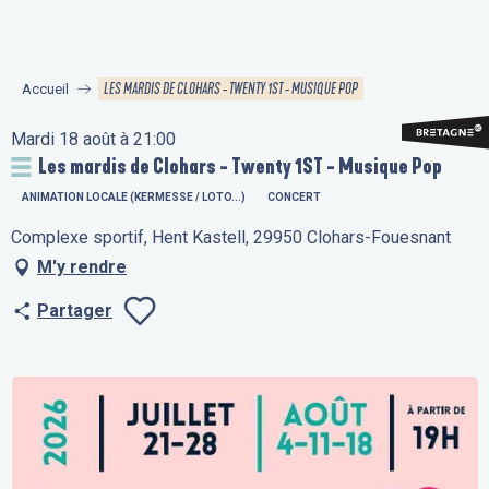
Aller
au
contenu
LES MARDIS DE CLOHARS - TWENTY 1ST - MUSIQUE POP
Accueil
principal
Mardi 18 août à 21:00
Les mardis de Clohars - Twenty 1ST - Musique Pop
ANIMATION LOCALE (KERMESSE / LOTO...)
CONCERT
Complexe sportif, Hent Kastell, 29950 Clohars-Fouesnant
M'y rendre
Partager
Ajouter aux fav