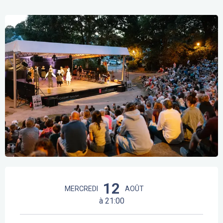
Ajouter aux fav
Ouverture et coordonnées
12
MERCREDI
AOÛT
à 21:00