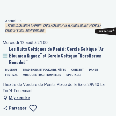
Aller
au
contenu
Accueil
principal
LES NUITS CELTIQUES DE PENITI : CERCLE CELTIQUE "AR BLEUNIOU KIGNEZ" ET CERCLE
CELTIQUE "KOROLLERIEN BENODED"
Mercredi 12 août à 21:00
Les Nuits Celtiques de Peniti : Cercle Celtique "Ar
Bleuniou Kignez" et Cercle Celtique "Korollerien
Benoded"
MUSIQUE
TRADITIONS ET FOLKLORE, FÊTES
CONCERT
DANSE
FESTIVAL
MUSIQUES TRADITIONNELLES
SPECTACLE
Théâtre de Verdure de Peniti, Place de la Baie, 29940 La
Forêt-Fouesnant
M'y rendre
Partager