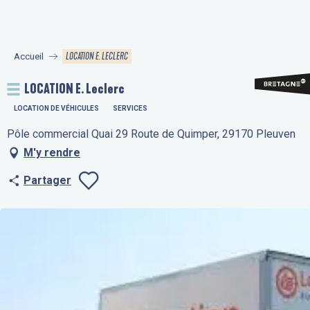
Aller
au
contenu
LOCATION E. LECLERC
Accueil
principal
LOCATION E. Leclerc
LOCATION DE VÉHICULES
SERVICES
Pôle commercial Quai 29 Route de Quimper, 29170 Pleuven
M'y rendre
Partager
Ajouter aux fav