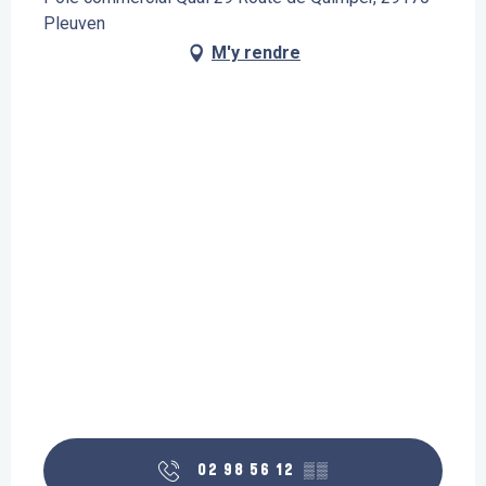
Pleuven
M'y rendre
02 98 56 12
▒▒