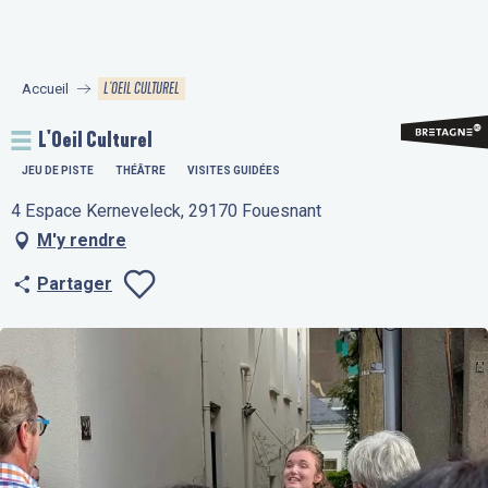
Aller
au
contenu
L'OEIL CULTUREL
Accueil
principal
L'Oeil Culturel
JEU DE PISTE
THÉÂTRE
VISITES GUIDÉES
4 Espace Kerneveleck, 29170 Fouesnant
M'y rendre
Partager
Ajouter aux fav