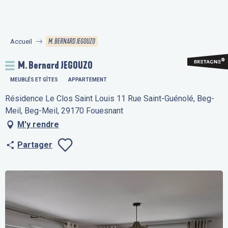
Aller
au
contenu
M. BERNARD JEGOUZO
Accueil
principal
M. Bernard JEGOUZO
MEUBLÉS ET GÎTES
APPARTEMENT
Résidence Le Clos Saint Louis 11 Rue Saint-Guénolé, Beg-
Meil, Beg-Meil, 29170 Fouesnant
M'y rendre
Partager
Ajouter aux fav