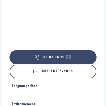
06 83 05 11
▒▒
CONTACTEZ-NOUS
Langues parlées
Langues parlées
Environnement
Environnement