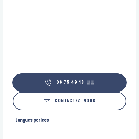
06 75 49 18
▒▒
CONTACTEZ-NOUS
Langues parlées
Langues parlées