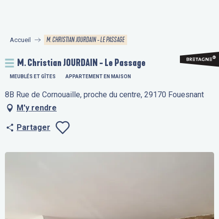
Aller
au
contenu
M. CHRISTIAN JOURDAIN - LE PASSAGE
Accueil
principal
M. Christian JOURDAIN - Le Passage
MEUBLÉS ET GÎTES
APPARTEMENT EN MAISON
8B Rue de Cornouaille, proche du centre, 29170 Fouesnant
M'y rendre
Partager
Ajouter aux fav