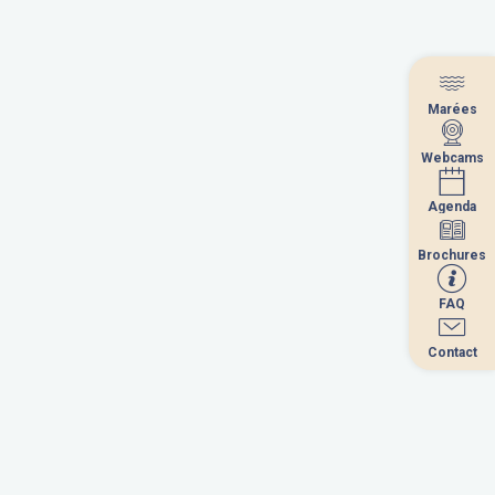
Marées
Marées
Webcams
Webcams
Agenda
Agenda
Brochures
Brochures
Septembre 2026
FAQ
FAQ
a
me
je
ve
sa
di
Contact
Contact
1
2
3
4
5
6
8
9
10
11
12
13
5
16
17
18
19
20