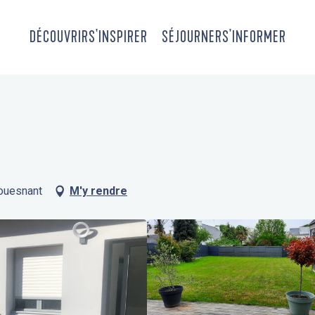
DÉCOUVRIR
S'INSPIRER
SÉJOURNER
S'INFORMER
Fouesnant
M'y rendre