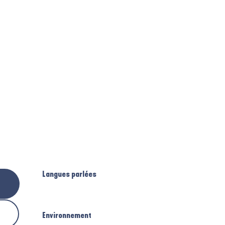
Langues parlées
Langues parlées
Environnement
Environnement