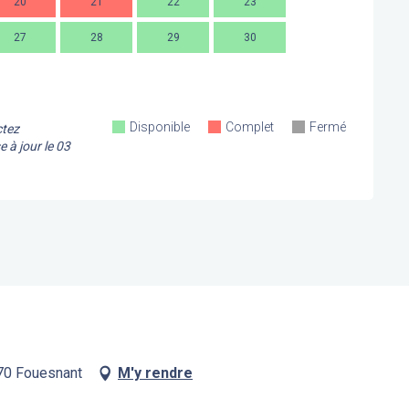
20
21
22
23
21
2
27
28
29
30
28
2
Disponible
Complet
Fermé
ctez
e à jour le
03
170 Fouesnant
M'y rendre