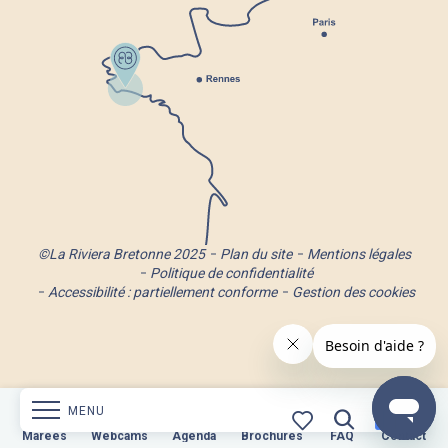
©La Riviera Bretonne 2025
Plan du site
Mentions légales
Politique de confidentialité
Accessibilité : partiellement conforme
Gestion des cookies
MENU
s
Webcams
Marées
Webcams
Agenda
Brochures
Agenda
Brochures
FAQ
Contact
FAQ
Contact
Recherche