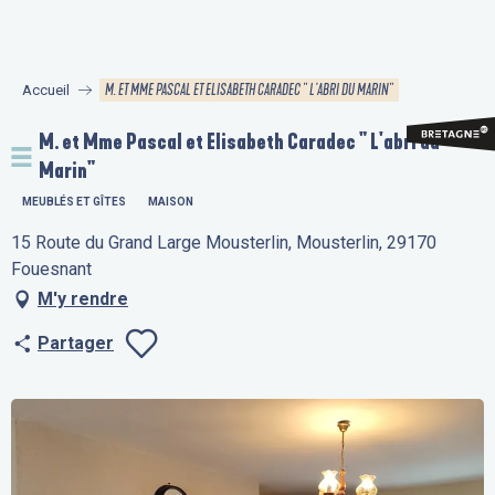
Aller
au
contenu
M. ET MME PASCAL ET ELISABETH CARADEC " L'ABRI DU MARIN"
Accueil
principal
M. et Mme Pascal et Elisabeth Caradec " L'abri du
Marin"
MEUBLÉS ET GÎTES
MAISON
15 Route du Grand Large Mousterlin, Mousterlin, 29170
Fouesnant
M'y rendre
Partager
Ajouter aux fav