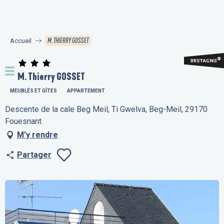
Aller
au
contenu
M. THIERRY GOSSET
Accueil
principal
M. Thierry GOSSET
MEUBLÉS ET GÎTES
APPARTEMENT
Descente de la cale Beg Meil, Ti Gwelva, Beg-Meil, 29170
Fouesnant
M'y rendre
Partager
Ajouter aux fav