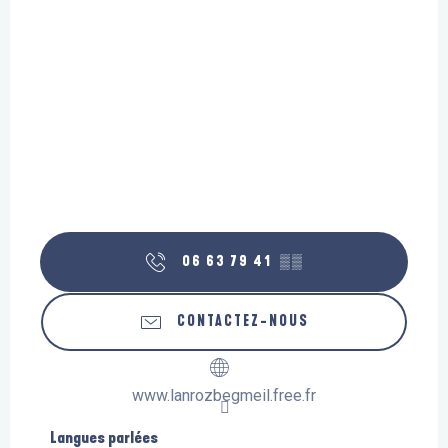
06 63 79 41
▒▒
CONTACTEZ-NOUS
www.lanrozbegmeil.free.fr
Langues parlées
Langues parlées