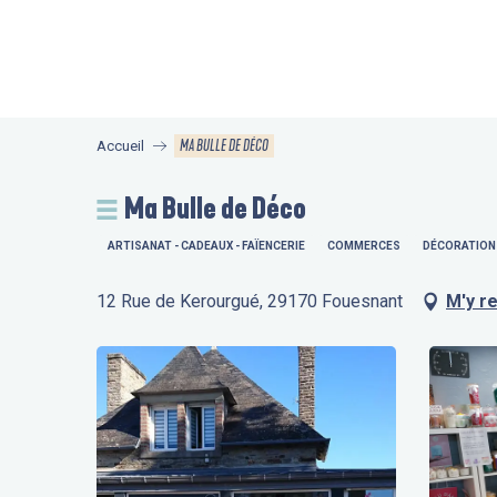
Aller
au
contenu
principal
MA BULLE DE DÉCO
Accueil
Ma Bulle de Déco
ARTISANAT - CADEAUX - FAÏENCERIE
COMMERCES
DÉCORATION 
12 Rue de Kerourgué, 29170 Fouesnant
M'y r